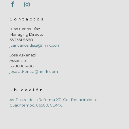
Contactos
Juan Carlos Díaz
Managing Director
55 2561 8688
juancarlos.diaz@nmrk.com
José Askenazi
Associate
55 8686 1486
jose.askenazi@nmrk.com
Ubicación
Av. Paseo de la Reforma 231, Col. Renacimiento,
Cuauhtémoc, 06500, CDMX.