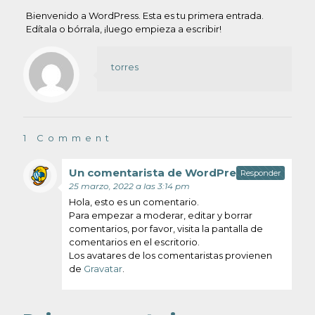
Bienvenido a WordPress. Esta es tu primera entrada.
Edítala o bórrala, ¡luego empieza a escribir!
torres
1 Comment
Un comentarista de WordPress
dice:
Responder
25 marzo, 2022 a las 3:14 pm
Hola, esto es un comentario.
Para empezar a moderar, editar y borrar
comentarios, por favor, visita la pantalla de
comentarios en el escritorio.
Los avatares de los comentaristas provienen
de
Gravatar
.