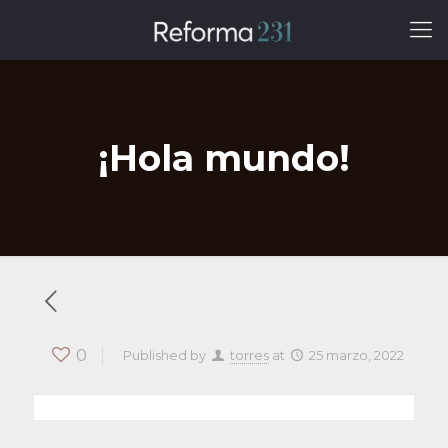
¡Hola mundo!
0
Published by
torres
at
25 marzo, 2022