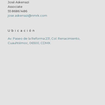
José Askenazi
Associate
55 8686 1486
jose.askenazi@nmrk.com
Ubicación
Av. Paseo de la Reforma 231, Col. Renacimiento,
Cuauhtémoc, 06500, CDMX.