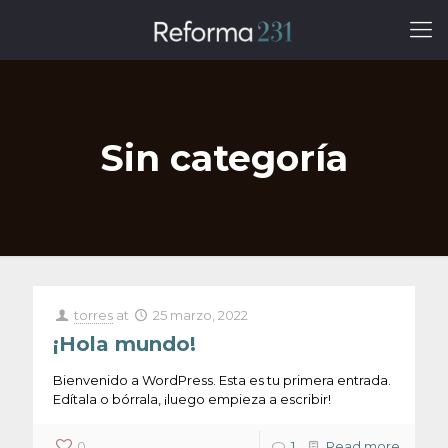
Sin categoría
torres
at
25 marzo, 2022
¡Hola mundo!
Bienvenido a WordPress. Esta es tu primera entrada.
Edítala o bórrala, ¡luego empieza a escribir!
0
1
Read more