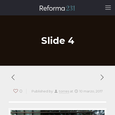
Slide 4
0
Published by
torres
at
10 marzo, 2017