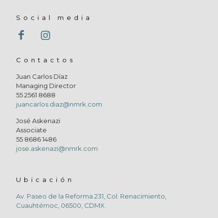
Social media
Contactos
Juan Carlos Díaz
Managing Director
55 2561 8688
juancarlos.diaz@nmrk.com
José Askenazi
Associate
55 8686 1486
jose.askenazi@nmrk.com
Ubicación
Av. Paseo de la Reforma 231, Col. Renacimiento,
Cuauhtémoc, 06500, CDMX.