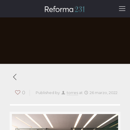
0
Published by
torres
at
26 marzo, 2022