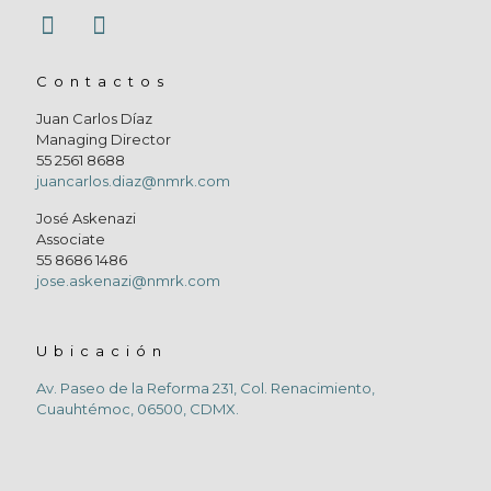
Contactos
Juan Carlos Díaz
Managing Director
55 2561 8688
juancarlos.diaz@nmrk.com
José Askenazi
Associate
55 8686 1486
jose.askenazi@nmrk.com
Ubicación
Av. Paseo de la Reforma 231, Col. Renacimiento,
Cuauhtémoc, 06500, CDMX.