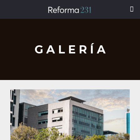
G A L E R Í A