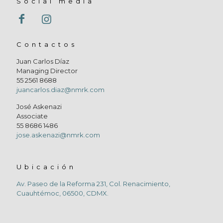
Social media
Contactos
Juan Carlos Díaz
Managing Director
55 2561 8688
juancarlos.diaz@nmrk.com
José Askenazi
Associate
55 8686 1486
jose.askenazi@nmrk.com
Ubicación
Av. Paseo de la Reforma 231, Col. Renacimiento,
Cuauhtémoc, 06500, CDMX.